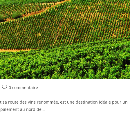
0 commentaire
et sa route des vins renommée, est une destination idéale pour un
cipalement au nord de…